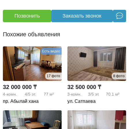
Позвонить
Заказать звонок
Похожие объявления
Есть видео
17 фото
8 фото
32 000 000 ₸
32 500 000 ₸
4-комн.
4/5
эт.
77 м²
3-комн.
3/5
эт.
70.1 м²
пр. Абылай хана
ул. Сатпаева