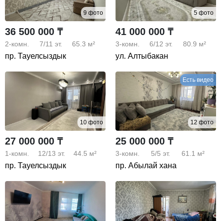
9 фото
5 фото
36 500 000 ₸
41 000 000 ₸
2-комн.
7/11
эт.
65.3 м²
3-комн.
6/12
эт.
80.9 м²
пр. Тауелсыздык
ул. Алтыбакан
Есть видео
10 фото
12 фото
27 000 000 ₸
25 000 000 ₸
1-комн.
12/13
эт.
44.5 м²
3-комн.
5/5
эт.
61.1 м²
пр. Тауелсыздык
пр. Абылай хана