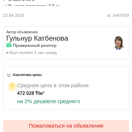
✅ Высота потолков: 2,5 м
✅ Санузел совмещенный
13.04.2025
id: 3447039
Дом эконом-класса, ухоженные подъезды и
Автор объявления
доброжелательные соседи. Рядом вся необходимая
Гульнур Катбенова
инфраструктура: магазины, школы, детские сады и
Проверенный риэлтор
удобная транспортная развязка.
Был онлайн 1 час назад
Звоните, чтобы узнать подробности и договориться о
просмотре!
Аналитика цены
ИПОТЕКА рассматривается. Помощь в оформлении и
сопровождении.
Средняя цена в этом районе
ТОРГ ПРИ ПРОСМОТРЕ!!! Предлагаем посмотреть
472 028 ₸/м²
данный объект и оценить его преимущество!
на 2% дешевле среднего
Пожаловаться на объявление