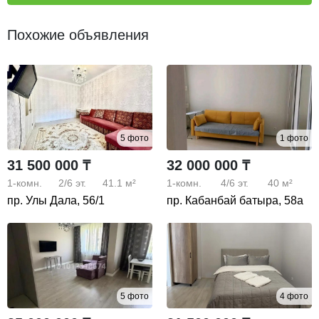
Похожие объявления
5 фото
1 фото
31 500 000 ₸
32 000 000 ₸
1-комн.
2/6
эт.
41.1 м²
1-комн.
4/6
эт.
40 м²
пр. Улы Дала, 56/1
пр. Кабанбай батыра, 58а
5 фото
4 фото