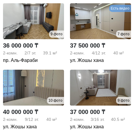
Есть видео
9 фото
7 фото
36 000 000 ₸
37 500 000 ₸
2-комн.
2/7
эт.
39.1 м²
2-комн.
4/12
эт.
40 м²
пр. Аль-Фараби
ул. Жошы хана
10 фото
9 фото
40 000 000 ₸
37 000 000 ₸
2-комн.
9/12
эт.
40 м²
2-комн.
3/16
эт.
40.5 м²
ул. Жошы хана
ул. Жошы хана