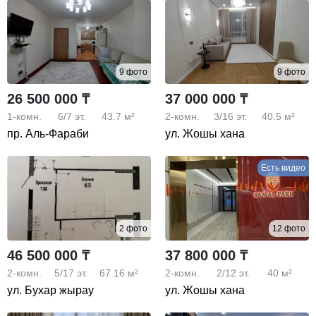
9 фото
9 фото
26 500 000 ₸
37 000 000 ₸
1-комн.
6/7
эт.
43.7 м²
2-комн.
3/16
эт.
40.5 м²
пр. Аль-Фараби
ул. Жошы хана
Есть видео
2 фото
12 фото
46 500 000 ₸
37 800 000 ₸
2-комн.
5/17
эт.
67.16 м²
2-комн.
2/12
эт.
40 м²
ул. Бухар жырау
ул. Жошы хана