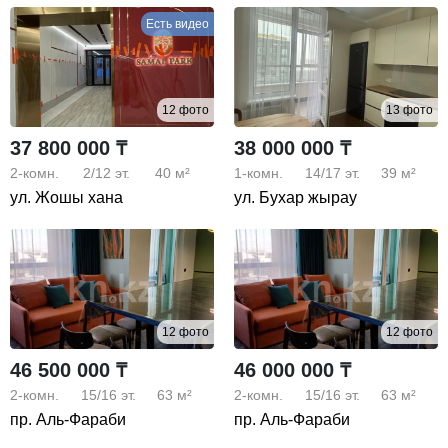
Есть видео
12 фото
13 фото
37 800 000 ₸
38 000 000 ₸
2-комн.
2/12
эт.
40 м²
1-комн.
14/17
эт.
39 м²
ул. Жошы хана
ул. Бухар жырау
12 фото
12 фото
46 500 000 ₸
46 000 000 ₸
2-комн.
15/16
эт.
63 м²
2-комн.
15/16
эт.
63 м²
пр. Аль-Фараби
пр. Аль-Фараби