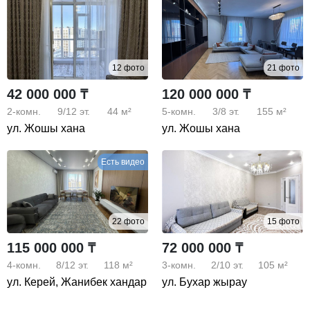
12 фото
21 фото
42 000 000 ₸
120 000 000 ₸
2-комн.
9/12
эт.
44 м²
5-комн.
3/8
эт.
155 м²
ул. Жошы хана
ул. Жошы хана
Есть видео
22 фото
15 фото
115 000 000 ₸
72 000 000 ₸
4-комн.
8/12
эт.
118 м²
3-комн.
2/10
эт.
105 м²
ул. Керей, Жанибек хандар
ул. Бухар жырау