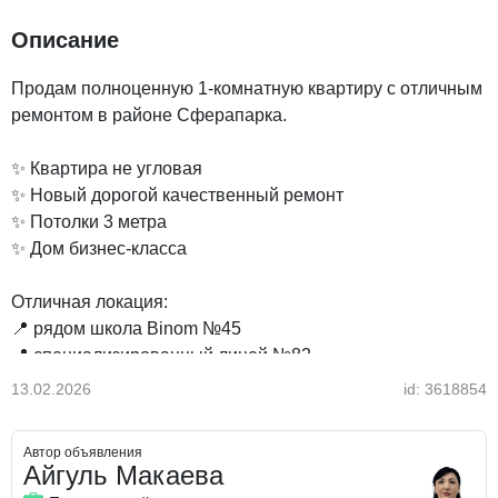
Описание
Продам полноценную 1-комнатную квартиру с отличным
ремонтом в районе Сферапарка.
✨ Квартира не угловая
✨ Новый дорогой качественный ремонт
✨ Потолки 3 метра
✨ Дом бизнес-класса
Отличная локация:
📍 рядом школа Binom №45
📍 специализированный лицей №82
📍 детские сады
13.02.2026
id: 3618854
📍 Президентский парк
📍 Сфера Парк
Автор объявления
Айгуль Макаева
Квартира идеально подойдёт как для проживания, так и