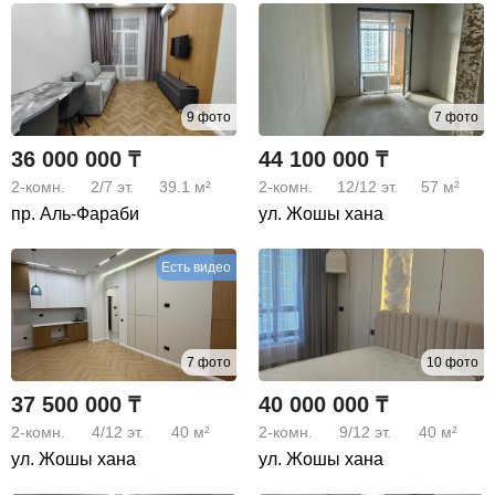
9 фото
7 фото
36 000 000 ₸
44 100 000 ₸
2-комн.
2/7
эт.
39.1 м²
2-комн.
12/12
эт.
57 м²
пр. Аль-Фараби
ул. Жошы хана
Есть видео
7 фото
10 фото
37 500 000 ₸
40 000 000 ₸
2-комн.
4/12
эт.
40 м²
2-комн.
9/12
эт.
40 м²
ул. Жошы хана
ул. Жошы хана