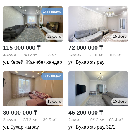
Есть видео
22 фото
15 фото
115 000 000 ₸
72 000 000 ₸
4-комн.
8/12
эт.
118 м²
3-комн.
2/10
эт.
105 м²
ул. Керей, Жанибек хандар
ул. Бухар жырау
Есть видео
13 фото
15 фото
30 000 000 ₸
45 200 000 ₸
2-комн.
2/12
эт.
39.5 м²
2-комн.
10/12
эт.
65.4 м²
ул. Бухар жырау
ул. Бухар жырау, 32/1