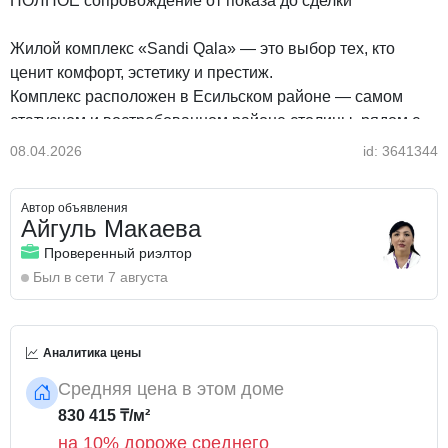
ПОЛНОЕ сопровождение от показа до сделки
Жилой комплекс «Sandi Qala» — это выбор тех, кто
ценит комфорт, эстетику и престиж.
Комплекс расположен в Есильском районе — самом
статусном и востребованном районе столицы, рядом с
Сфера Парк.
08.04.2026
id: 3641344
Это локация, которая всегда в цене — как для жизни, так
и для инвестиций.
Автор объявления
Дом комфорт-класса с продуманной архитектурой и
Айгуль Макаева
потолками 3 метра, которые дают ощущение простора,
Проверенный риэлтор
света и воздуха.
Был в сети 7 августа
В шаговой доступности:
— Триумфальная арка Мангилик Ел
Аналитика цены
— школы и детские сады
— зелёные прогулочные зоны
Средняя цена в этом доме
— удобные выезды на ключевые проспекты
830 415 ₸/м²
на 10% дороже среднего