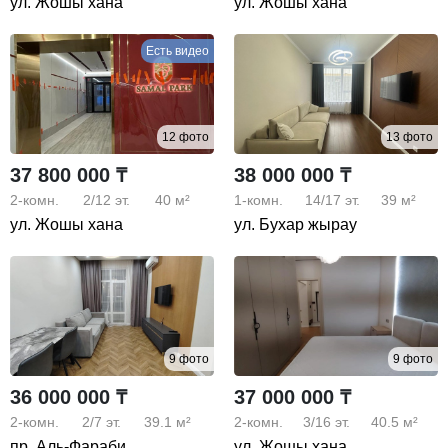
ул. Жошы хана
ул. Жошы хана
Есть видео
12 фото
13 фото
37 800 000 ₸
38 000 000 ₸
2-комн.
2/12
эт.
40 м²
1-комн.
14/17
эт.
39 м²
ул. Жошы хана
ул. Бухар жырау
9 фото
9 фото
36 000 000 ₸
37 000 000 ₸
2-комн.
2/7
эт.
39.1 м²
2-комн.
3/16
эт.
40.5 м²
пр. Аль-Фараби
ул. Жошы хана