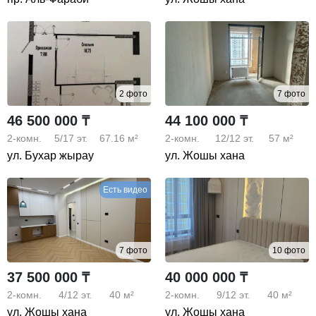
2 фото
7 фото
46 500 000 ₸
44 100 000 ₸
2-комн.
5/17
эт.
67.16 м²
2-комн.
12/12
эт.
57 м²
ул. Бухар жырау
ул. Жошы хана
Есть видео
7 фото
10 фото
37 500 000 ₸
40 000 000 ₸
2-комн.
4/12
эт.
40 м²
2-комн.
9/12
эт.
40 м²
ул. Жошы хана
ул. Жошы хана