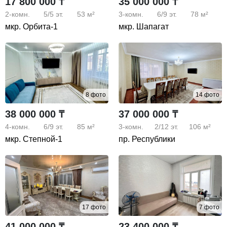
17 800 000 ₸
35 000 000 ₸
2-комн.
5/5
эт.
53 м²
3-комн.
6/9
эт.
78 м²
мкр. Орбита-1
мкр. Шапагат
8 фото
14 фото
38 000 000 ₸
37 000 000 ₸
4-комн.
6/9
эт.
85 м²
3-комн.
2/12
эт.
106 м²
мкр. Степной-1
пр. Республики
17 фото
7 фото
41 000 000 ₸
23 400 000 ₸