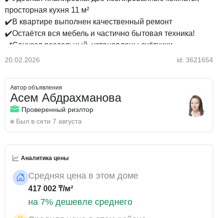
просторная кухня 11 м²
✔️В квартире выполнен качественный ремонт
✔️Остаётся вся мебель и частично бытовая техника!
✔️Санузел раздельный, установлены счётчики,
радиаторы отопления
20.02.2026
id: 3621654
📍 Расположение:
✔️В шаговой доступности: магазины, аптеки, кафе и
Автор объявления
салоны красоты, школы и детские сады, остановка.
Асем Абдрахманова
Проверенный риэлтор
⚖️ Дополнительная информация:
Был в сети 7 августа
📑 Юридически чистая
👤 Один собственник
⚡ Быстрый выход на сделку
Аналитика цены
💳 Подходит под ипотеку — поможем оформить даже
без первоначального взноса и без подтверждения
Средняя цена в этом доме
доходов!
417 002 ₸/м²
на 7% дешевле среднего