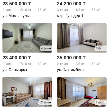
23 500 000 ₸
24 200 000 ₸
2-комн.
2/16
эт.
78 м²
3-комн.
1/5
эт.
65 м²
ул. Момышулы
мкр. Гульдер-1
4 фото
8 фото
23 400 000 ₸
35 000 000 ₸
2-комн.
7/10
эт.
60 м²
2-комн.
2/5
эт.
72 м²
ул. Сарыарка
ул. Таттимбета
12 фото
3 фото