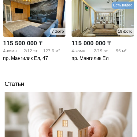
Есть видео
7 фото
19 фото
115 500 000 ₸
115 000 000 ₸
4-комн.
2/12
эт.
127.6 м²
4-комн.
2/19
эт.
96 м²
пр. Мангилик Ел, 47
пр. Мангилик Ел
Статьи