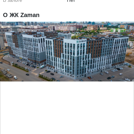
В залоге
Нет
О ЖК Zaman