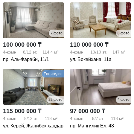
7 фото
8 фото
100 000 000 ₸
110 000 000 ₸
4-комн.
8/12
эт.
114.4 м²
4-комн.
10/10
эт.
147 м²
пр. Аль-Фараби, 11/1
ул. Бокейхана, 11а
Есть видео
22 фото
4 фото
115 000 000 ₸
97 000 000 ₸
4-комн.
8/12
эт.
118 м²
4-комн.
5/7
эт.
118 м²
ул. Керей, Жанибек хандар
пр. Мангилик Ел, 48