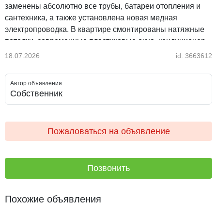
заменены абсолютно все трубы, батареи отопления и
сантехника, а также установлена новая медная
электропроводка. В квартире смонтированы натяжные
потолки, современные пластиковые окна, кондиционер,
счетчики, встроенная кухня, а балкон полностью утеплен
18.07.2026
id: 3663612
и застеклен.
Автор объявления
Дом расположен на территории тихого и
Собственник
благоустроенного двора. Объект продается напрямую от
собственника в связи с переездом в область, полностью
юридически чист и доступен для покупки как за наличный
Пожаловаться на объявление
расчет, так и в ипотеку через любой банк. Реальному
покупателю гарантирован хороший торг при осмотре.
Позвонить
Похожие объявления