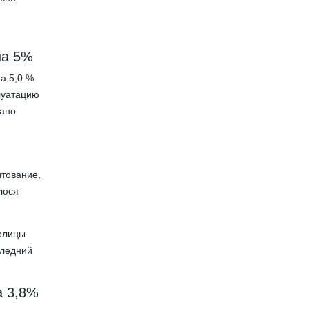
на 5%
а 5,0 %
луатацию
дано
итование,
уюся
толицы
следний
а 3,8%