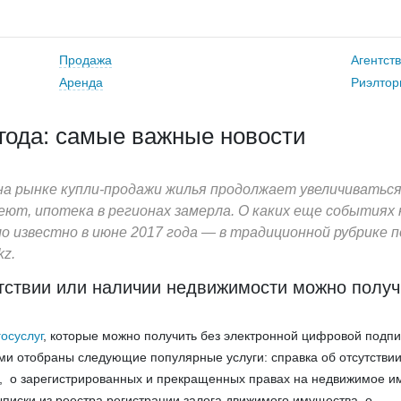
Продажа
Агентст
Аренда
Риэлтор
года: самые важные новости
на рынке купли-продажи жилья продолжает увеличиваться
ют, ипотека в регионах замерла. О каких еще событиях 
 известно в июне 2017 года — в традиционной рубрике 
kz.
тствии или наличии недвижимости можно получ
госуслуг
, которые можно получить без электронной цифровой подпи
ми отобраны следующие популярные услуги: справка об отсутстви
, о зарегистрированных и прекращенных правах на недвижимое и
ыписки из реестра регистрации залога движимого имущества, о