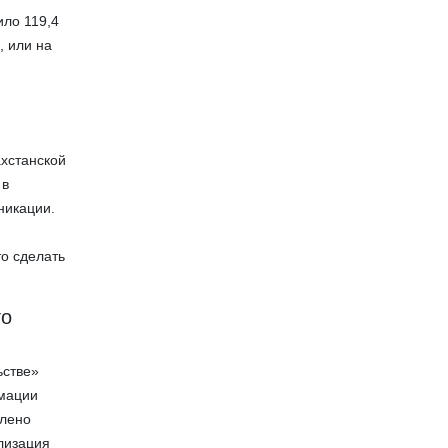
ло 119,4
, или на
хстанской
 в
никации.
а
то сделать
го
ьстве»
рмации
влено
лизация