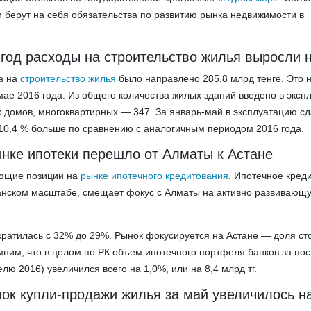
и берут на себя обязательства по развитию рынка недвижимости в
 год расходы на строительство жилья выросли 
а на
строительство жилья
было направлено 285,8 млрд тенге. Это н
мае 2016 года. Из общего количества жилых зданий введено в эксп
 домов, многоквартирных — 347. За январь-май в эксплуатацию с
а 10,4 % больше по сравнению с аналогичным периодом 2016 года.
ынке ипотеки перешло от Алматы к Астане
ующие позиции на
рынке ипотечного кредитования
. Ипотечное кред
анском масштабе, смещает фокус с Алматы на активно развивающ
кратилась с 32% до 29%. Рынок фокусируется на Астане — доля с
ним, что в целом по РК объем ипотечного портфеля банков за по
елю 2016) увеличился всего на 1,0%, или на 8,4 млрд тг.
ок купли-продажи жилья за май увеличилось н