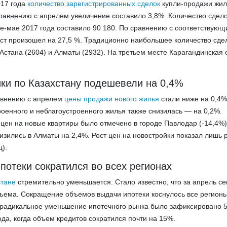
017 года
количество зарегистрированных сделок
купли-продажи жил
сравнению с апрелем увеличение составило 3,8%. Количество сдело
е-мае 2017 года составило 90 180. По сравнению c соответствую
ст произошел на 27,5 %. Традиционно наибольшее количество сде
 Астана (2604) и Алматы (2932). На третьем месте Карагандинская
йки по Казахстану подешевели на 0,4%
равнению с апрелем
цены продажи нового жилья
стали ниже на 0,4%
оенного и неблагоустроенного жилья также снизилась — на 0,2%.
ен на новые квартиры было отмечено в городе Павлодар (-14,4%)
изились в Алматы на 2,4%. Рост цен на новостройки показал лишь 
ц).
отеки сократился во всех регионах
стане
стремительно уменьшается. Стало известно, что за апрель се
ъема. Сокращение объемов выдачи ипотеки коснулось все регионы
 радикальное уменьшение ипотечного рынка было зафиксировано 5
ода, когда объем кредитов сократился почти на 15%.