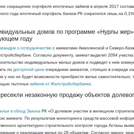
ии сокращение портфеля ипотечных займов в апреле 2017 состави
шлого года ипотечный портфель банков РК сократился лишь на 0,1%
ивидуальных домов по программе «Нурлы жер»
дующем году
рандум о сотрудничестве
с акиматами Акмолинской и Северо-Каза
стройсбербанк. Согласно документу, акимат выделит 2094 участка
роительство индивидуальных жилых домов и подведет к ним комму
пить по
доступной цене
очередники акиматов, стоящих в очереди н
ли у них не будет возможности приобрести жилье самостоятельно, 
мощью льготных
займов от Жилстройсбербанка
.
пресекли незаконную продажу объектов долево
илья в обход Закона
РК «О долевом участии в жилищном строител
ом акимате. По результатам мониторинга средств массовой инфо
венного архитектурно-строительного контроля города Астаны выя
мации о реализации жилья по 28 объектам. Согласно закону, реа