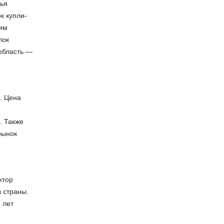
ья
к купли-
щим
лок
 область —
. Цена
. Также
рынок
ктор
 страны.
 лет