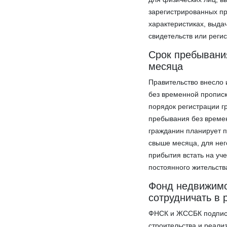
зарегистрированных пр
характеристиках, выда
свидетельств или регис
Срок пребывания
месяца
Правительство внесло
без временной прописк
порядок регистрации г
пребывания без времен
гражданин планирует п
свыше месяца, для нег
прибытия встать на уче
постоянного жительств
Фонд недвижимо
сотрудничать в
ФНСК и ЖССБК подпи
строительства и реали