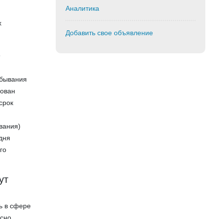
Аналитика
х
Добавить свое объявление
1
ебывания
рован
срок
вания)
дня
го
ут
ь в сфере
асно