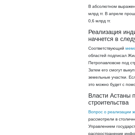
В абсолютном выражен
млрд тг. В апреле про
0,6 млрд тг.
Реализация инд
начнется в сле
Соответствующий
мемо
областей подписал Жил
Петропавловске под ст
Затем его смогут выку
земельные участки. Ес
это можно будет с по
Власти Астаны 
строительства
Вопрос о реализации ж
рассмотрели в столичн
Управлением государст
распространение инфор