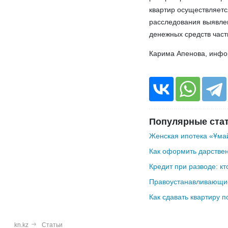
квартир осуществляетс
расследования выявлен
денежных средств част
Карима Апенова, инф
Популярные ста
Женская ипотека «Ұмай
Как оформить дарствен
Кредит при разводе: кт
Правоустанавливающие
Как сдавать квартиру п
kn.kz
Статьи