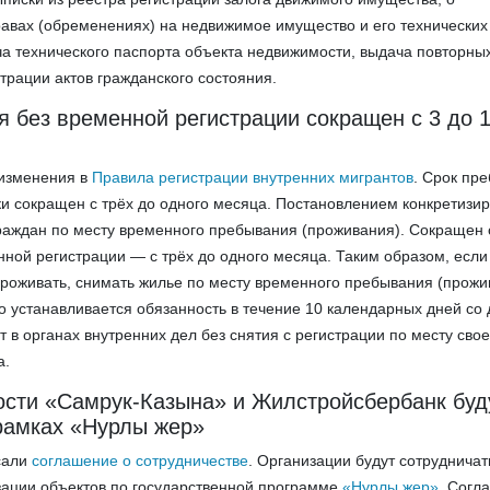
авах (обременениях) на недвижимое имущество и его технических
ча технического паспорта объекта недвижимости, выдача повторны
трации актов гражданского состояния.
 без временной регистрации сокращен с 3 до 
 изменения в
Правила регистрации внутренних мигрантов
. Срок пр
и сокращен с трёх до одного месяца. Постановлением конкретизи
раждан по месту временного пребывания (проживания). Сокращен 
ной регистрации — с трёх до одного месяца. Таким образом, если
роживать, снимать жилье по месту временного пребывания (прожи
о устанавливается обязанность в течение 10 календарных дней со 
т в органах внутренних дел без снятия с регистрации по месту свое
а.
сти «Самрук-Казына» и Жилстройсбербанк буд
 рамках «Нурлы жер»
сали
соглашение о сотрудничестве
. Организации будут сотрудничат
зации объектов по государственной программе
«Нурлы жер»
. Согл