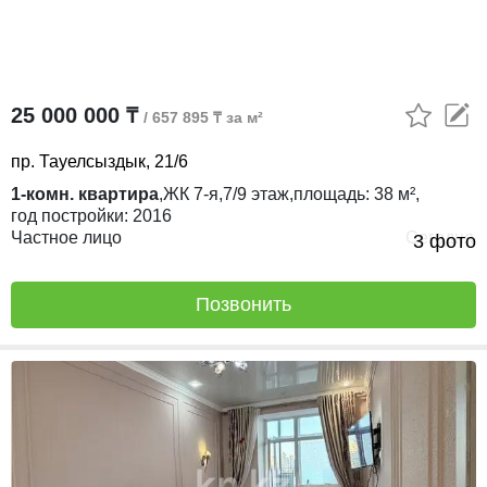
25 000 000 ₸
/ 657 895 ₸ за м²
пр. Тауелсыздык, 21/6
1-комн. квартира
,
ЖК
7-я,
7/9
этаж,
площадь:
38 м²,
год постройки:
2016
Частное лицо
Сегодня
3 фото
Позвонить