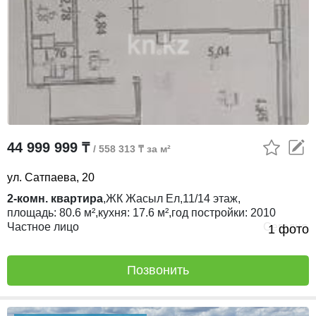
44 999 999 ₸
/ 558 313 ₸ за м²
ул. Сатпаева, 20
2-комн. квартира
,
ЖК
Жасыл Ел,
11/14
этаж,
площадь:
80.6 м²,
кухня:
17.6 м²,
год постройки:
2010
Частное лицо
Сегодня
1 фото
Позвонить