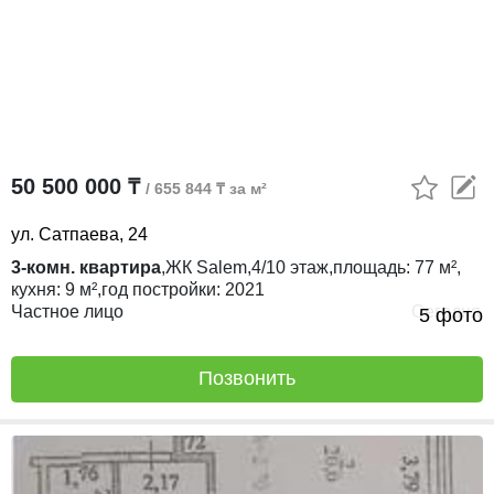
50 500 000 ₸
/ 655 844 ₸ за м²
ул. Сатпаева, 24
3-комн. квартира
,
ЖК
Salem,
4/10
этаж,
площадь:
77 м²,
кухня:
9 м²,
год постройки:
2021
Частное лицо
Сегодня
5 фото
Позвонить