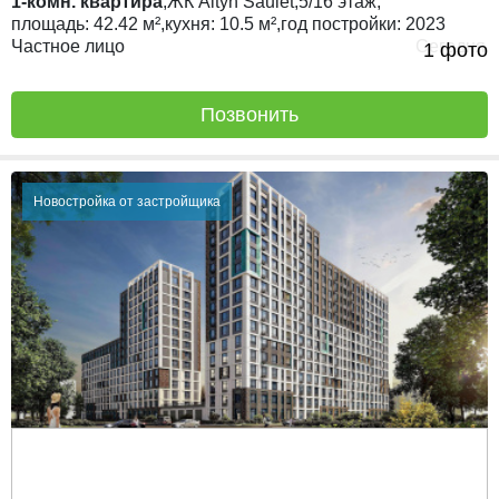
1-комн. квартира
,
ЖК
Altyn Saulet,
5/16
этаж,
площадь:
42.42 м²,
кухня:
10.5 м²,
год постройки:
2023
Частное лицо
Сегодня
1 фото
Позвонить
Новостройка от застройщика