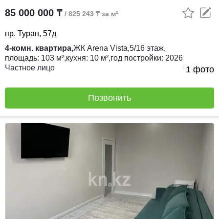
85 000 000 ₸
/ 825 243 ₸ за м²
пр. Туран, 57д
4-комн. квартира
,
ЖК
Arena Vista,
5/16
этаж,
площадь:
103 м²,
кухня:
10 м²,
год постройки:
2026
Частное лицо
Сегодня
1 фото
Позвонить