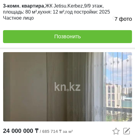
3-комн. квартира
,
ЖК
Jetisu.Kerbez,
9/9
этаж,
площадь:
80 м²,
кухня:
12 м²,
год постройки:
2025
Частное лицо
Сегодня
7 фото
Позвонить
24 000 000 ₸
/ 685 714 ₸ за м²