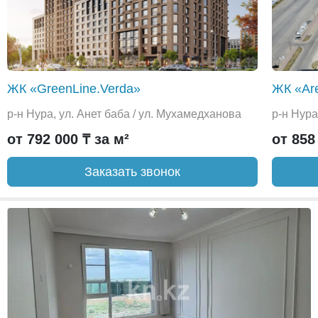
ЖК «GreenLine.Verda»
ЖК «Are
р-н Нура, ул. Анет баба / ул. Мухамедханова
р-н Нура
от 792 000 ₸ за м²
от 858
Заказать звонок