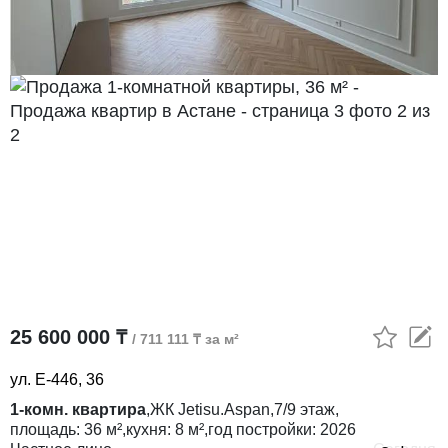
25 600 000 ₸
/ 711 111 ₸ за м²
ул. E-446, 36
1-комн. квартира
,
ЖК
Jetisu.Aspan,
7/9
этаж,
площадь:
36 м²,
кухня:
8 м²,
год постройки:
2026