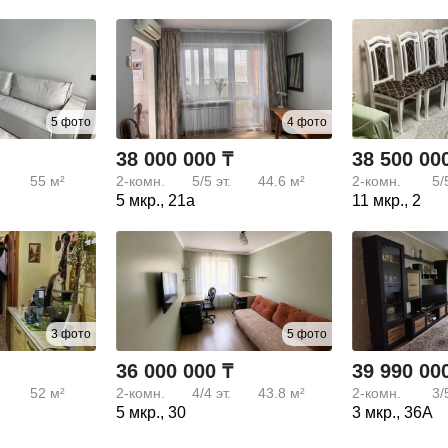
5 фото
4 фото
38 000 000 ₸
38 500 00
55 м²
2-комн.
5/5
эт.
44.6 м²
2-комн.
5/
5 мкр., 21а
11 мкр., 2
3 фото
5 фото
36 000 000 ₸
39 990 00
52 м²
2-комн.
4/4
эт.
43.8 м²
2-комн.
3/
5 мкр., 30
3 мкр., 36А