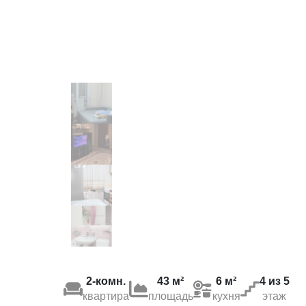
2-комн.
43 м²
6 м²
4 из 5
квартира
площадь
кухня
этаж