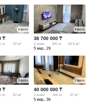
4 фото
4 фото
0 ₸
36 700 000 ₸
5
эт.
42 м²
2-комн.
3/4
эт.
43.5 м²
5 мкр., 29
3 фото
5 фото
0 ₸
40 000 000 ₸
5
эт.
52 м²
2-комн.
4/4
эт.
47 м²
5 мкр., 36