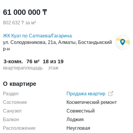
61 000 000 ₸
802 632 ₸ за м²
ЖК Куат по Сатпаева/Гагарина
ул. Солодовникова, 21а, Алматы, Бостандыкский
р-н
3-комн.
76 м²
18 из 19
квартира
площадь
этаж
О квартире
Раздел
Продажа квартир
Состояние
Косметический ремонт
Санузел
Совместный
Балкон
Лоджия
Расположение
Неугловая