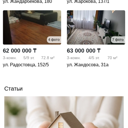
ул. Жандарбекова, 180
ул. Жарокова, 137/1
4 фото
7 фото
62 000 000 ₸
63 000 000 ₸
3-комн.
5/9
эт.
72.8 м²
3-комн.
4/5
эт.
70 м²
ул. Радостовца, 152/5
ул. Жандосова, 31а
Статьи