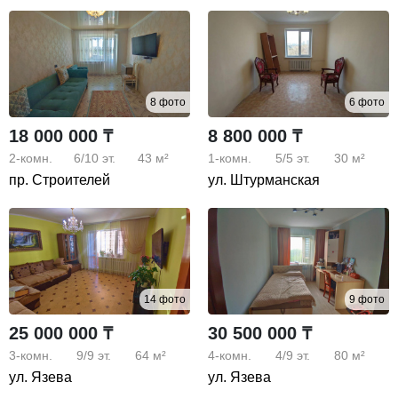
8 фото
6 фото
18 000 000 ₸
8 800 000 ₸
2-комн.
6/10
эт.
43 м²
1-комн.
5/5
эт.
30 м²
пр. Строителей
ул. Штурманская
14 фото
9 фото
25 000 000 ₸
30 500 000 ₸
3-комн.
9/9
эт.
64 м²
4-комн.
4/9
эт.
80 м²
ул. Язева
ул. Язева