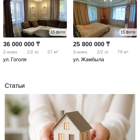
15 фото
15 фото
36 000 000 ₸
25 800 000 ₸
2-комн.
1/2
эт.
57 м²
3-комн.
2/2
эт.
79 м²
ул. Гоголя
ул. Жамбыла
Статьи