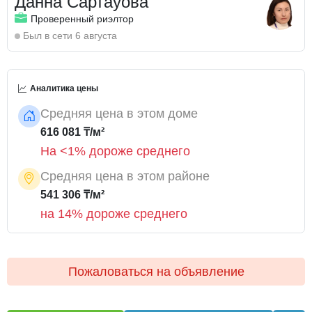
Данна Сартауова
Удобное расположение, рядом находятся красивые
Проверенный риэлтор
парки для прогулок, супермаркеты, магазины и другие
Был в сети 6 августа
объекты инфраструктуры
Документы готовы к продаже
Аналитика цены
Рассмотрим ипотеку и окажем помощь в оформлении
Средняя цена в этом доме
616 081 ₸/м²
На <1% дороже среднего
Средняя цена в этом районе
541 306 ₸/м²
на 14% дороже среднего
Пожаловаться на объявление