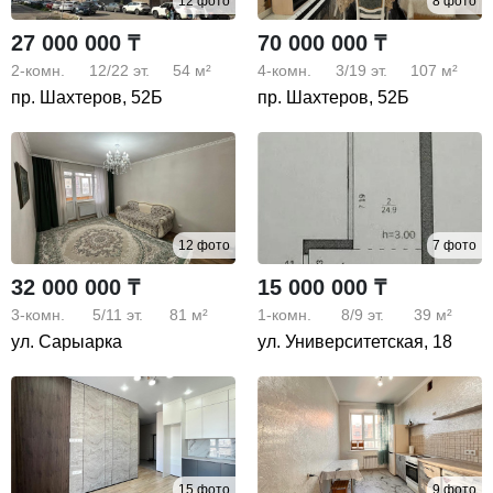
12 фото
8 фото
27 000 000 ₸
70 000 000 ₸
2-комн.
12/22
эт.
54 м²
4-комн.
3/19
эт.
107 м²
пр. Шахтеров, 52Б
пр. Шахтеров, 52Б
12 фото
7 фото
32 000 000 ₸
15 000 000 ₸
3-комн.
5/11
эт.
81 м²
1-комн.
8/9
эт.
39 м²
ул. Сарыарка
ул. Университетская, 18
15 фото
9 фото