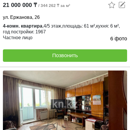
21 000 000 ₸
/ 344 262 ₸ за м²
ул. Ержанова, 26
4-комн. квартира
,
4/5
этаж,
площадь:
61 м²,
кухня:
6 м²,
год постройки:
1967
Частное лицо
Вчера
6 фото
Позвонить