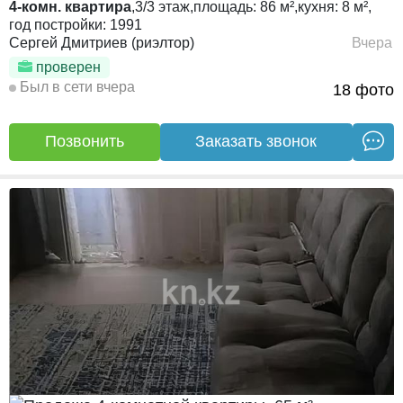
4-комн. квартира
,
3/3
этаж,
площадь:
86 м²,
кухня:
8 м²,
год постройки:
1991
Сергей Дмитриев (риэлтор)
Вчера
проверен
Был в сети вчера
18 фото
Позвонить
Заказать звонок