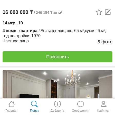
16 000 000 ₸
/ 246 154 ₸ за м²
14 мкр., 10
4-комн. квартира
,
4/5
этаж,
площадь:
65 м²,
кухня:
6 м²,
год постройки:
1970
Частное лицо
Вчера
5 фото
Позвонить
Главная
Поиск
Добавить
Сообщения
Кабинет