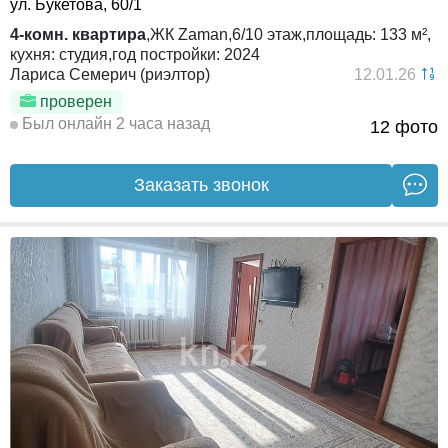
ул. Букетова, 60/1
4-комн. квартира
,
ЖК
Zaman,
6/10
этаж,
площадь:
133 м²,
кухня:
студия,
год постройки:
2024
Лариса Семерич (риэлтор)
12.01.26
проверен
Был онлайн 2 часа назад
12 фото
Заказать звонок