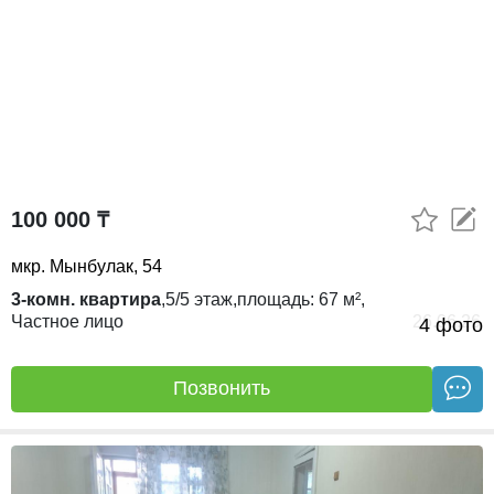
100 000 ₸
мкр. Мынбулак, 54
3-комн. квартира
,
5/5
этаж,
площадь:
67 м²,
Частное лицо
26.06.26
4 фото
Позвонить