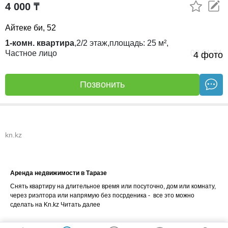
4 000 ₸
Айтеке би, 52
1-комн. квартира
,
2/2
этаж,
площадь:
25 м²,
Частное лицо
09.01.24
4 фото
Позвонить
kn.kz
Аренда недвижимости в Таразе
Снять квартиру на длительное время или посуточно, дом или комнату,
через риэлтора или напрямую без посрденика - все это можно
сделать на Kn.kz
Читать далее