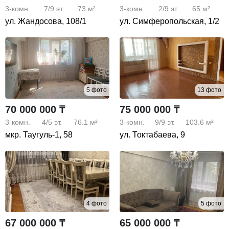
3-комн.
7/9
эт.
73 м²
3-комн.
2/9
эт.
65 м²
ул. Жандосова, 108/1
ул. Симферопольская, 1/2
5 фото
13 фото
70 000 000 ₸
75 000 000 ₸
3-комн.
4/5
эт.
76.1 м²
3-комн.
9/9
эт.
103.6 м²
мкр. Таугуль-1, 58
ул. Токтабаева, 9
4 фото
5 фото
67 000 000 ₸
65 000 000 ₸