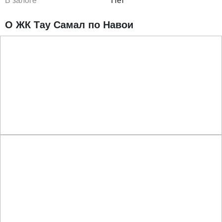
В залоге
Нет
О ЖК Тау Самал по Навои