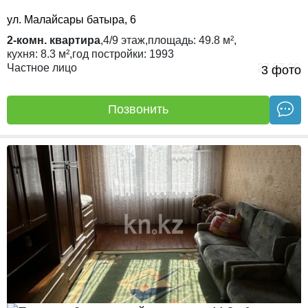
ул. Малайсары батыра, 6
2-комн. квартира
,
4/9
этаж,
площадь:
49.8 м²,
кухня:
8.3 м²,
год постройки:
1993
Частное лицо
27.07.26
3 фото
Позвонить