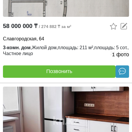
58 000 000 ₸
/ 274 882 ₸ за м²
Славгородская, 64
3-комн. дом
,
Жилой дом,
площадь:
211 м²,
площадь:
5 сот.,
Частное лицо
24.07.26
1 фото
Позвонить