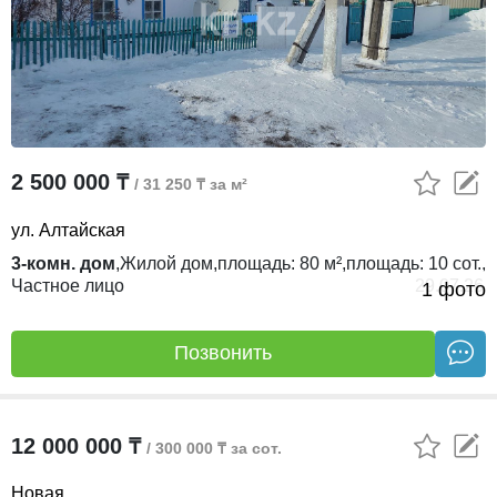
2 500 000 ₸
/ 31 250 ₸ за м²
ул. Алтайская
3-комн. дом
,
Жилой дом,
площадь:
80 м²,
площадь:
10 сот.,
Частное лицо
29.07.26
1 фото
Позвонить
12 000 000 ₸
/ 300 000 ₸ за сот.
Новая