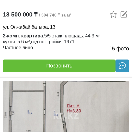
13 500 000 ₸
/ 304 740 ₸ за м²
ул. Олжабай батыра, 13
2-комн. квартира
,
5/5
этаж,
площадь:
44.3 м²,
кухня:
5.6 м²,
год постройки:
1971
Частное лицо
26.07.26
5 фото
Позвонить