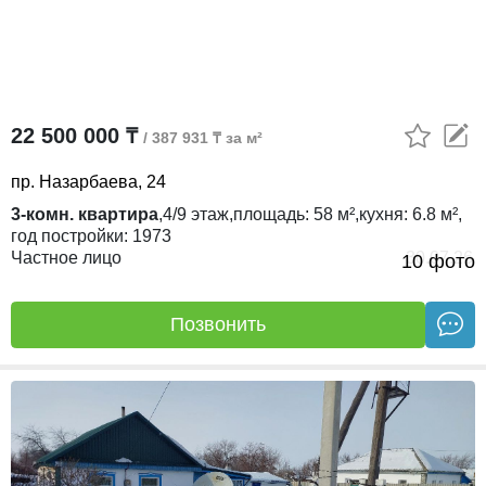
22 500 000 ₸
/ 387 931 ₸ за м²
пр. Назарбаева, 24
3-комн. квартира
,
4/9
этаж,
площадь:
58 м²,
кухня:
6.8 м²,
год постройки:
1973
Частное лицо
30.07.26
10 фото
Позвонить