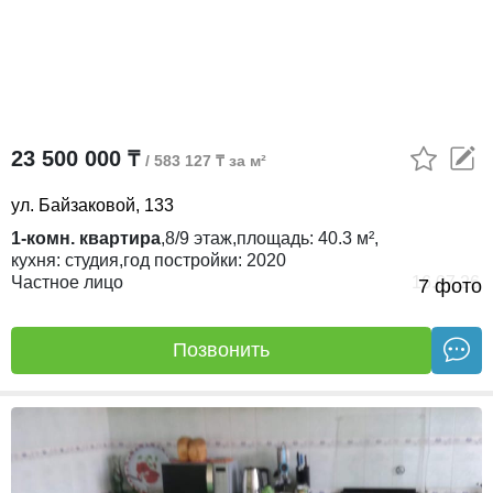
23 500 000 ₸
/ 583 127 ₸ за м²
ул. Байзаковой, 133
1-комн. квартира
,
8/9
этаж,
площадь:
40.3 м²,
кухня:
студия,
год постройки:
2020
Частное лицо
16.07.26
7 фото
Позвонить