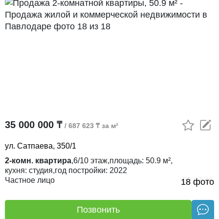
35 000 000 ₸
/ 687 623 ₸ за м²
ул. Сатпаева, 350/1
2-комн. квартира
,
6/10
этаж,
площадь:
50.9 м²,
кухня:
студия,
год постройки:
2022
Частное лицо
30.07.26
18 фото
Позвонить