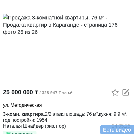
25 000 000 ₸
/ 328 947 ₸ за м²
ул. Методическая
3-комн. квартира
,
2/2
этаж,
площадь:
76 м²,
кухня:
9.9 м²,
год постройки:
1954
Наталья Шнайдер (риэлтор)
24.05.25
Есть видео