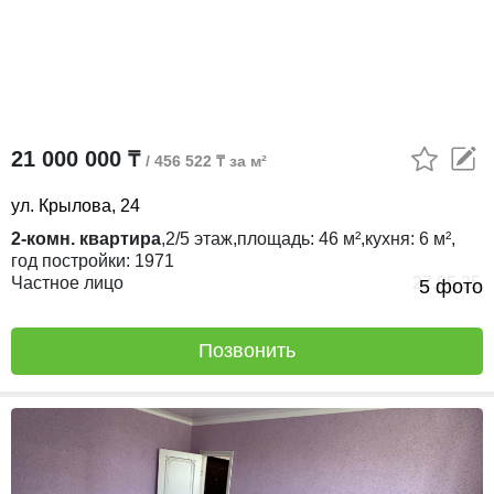
21 000 000 ₸
/ 456 522 ₸ за м²
ул. Крылова, 24
2-комн. квартира
,
2/5
этаж,
площадь:
46 м²,
кухня:
6 м²,
год постройки:
1971
Частное лицо
27.05.25
5 фото
Позвонить