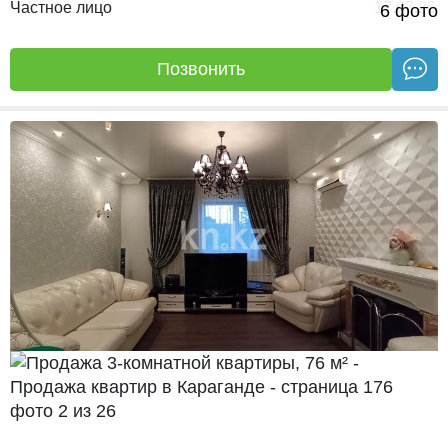
Частное лицо
17.07.26
6 фото
Позвонить