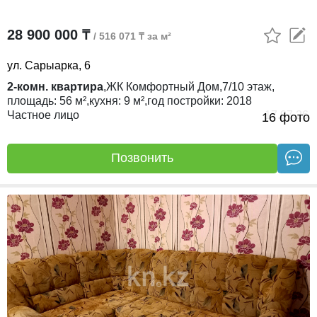
28 900 000 ₸
/ 516 071 ₸ за м²
ул. Сарыарка, 6
2-комн. квартира
,
ЖК
Комфортный Дом,
7/10
этаж,
площадь:
56 м²,
кухня:
9 м²,
год постройки:
2018
Частное лицо
17.07.26
16 фото
Позвонить