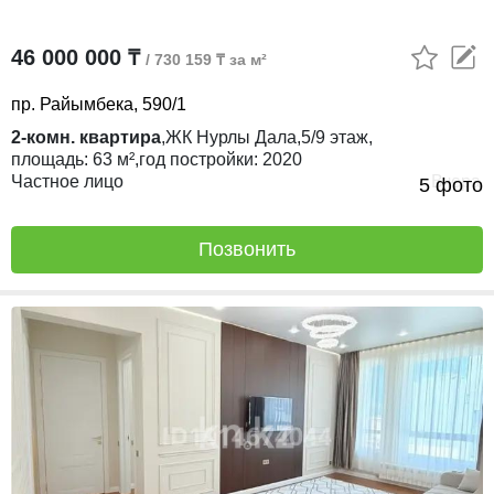
46 000 000 ₸
/ 730 159 ₸ за м²
пр. Райымбека, 590/1
2-комн. квартира
,
ЖК
Нурлы Дала,
5/9
этаж,
площадь:
63 м²,
год постройки:
2020
Частное лицо
Вчера
5 фото
Позвонить