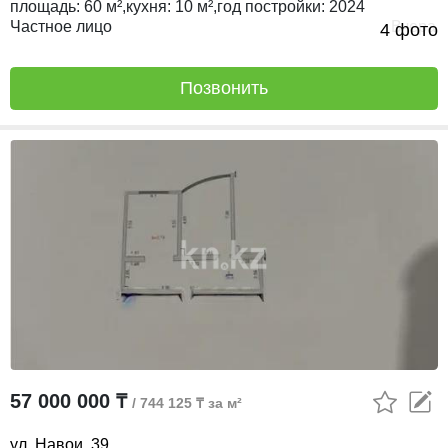
площадь:
60 м²,
кухня:
10 м²,
год постройки:
2024
Частное лицо
Вчера
4 фото
Позвонить
57 000 000 ₸
/ 744 125 ₸ за м²
ул. Навои, 39