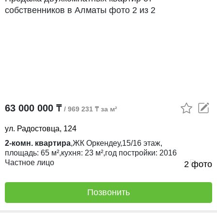
63 000 000 ₸
/ 969 231 ₸ за м²
ул. Радостовца, 124
2-комн. квартира
,
ЖК
Оркендеу,
15/16
этаж,
площадь:
65 м²,
кухня:
23 м²,
год постройки:
2016
Частное лицо
Вчера
2 фото
Позвонить