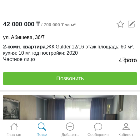
42 000 000 ₸
/ 700 000 ₸ за м²
ул. Абишева, 36/7
2-комн. квартира
,
ЖК
Gulder,
12/16
этаж,
площадь:
60 м²,
кухня:
10 м²,
год постройки:
2020
Частное лицо
Вчера
4 фото
Позвонить
Главная
Поиск
Добавить
Сообщения
Кабинет