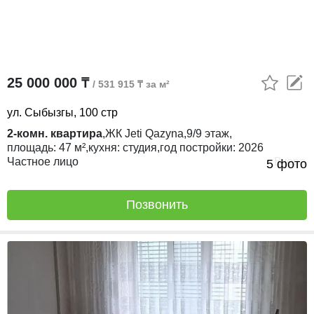
25 000 000 ₸
/ 531 915 ₸ за м²
ул. Сыбызгы, 100 стр
2-комн. квартира
,
ЖК
Jeti Qazyna,
9/9
этаж,
площадь:
47 м²,
кухня:
студия,
год постройки:
2026
Частное лицо
Вчера
5 фото
Позвонить