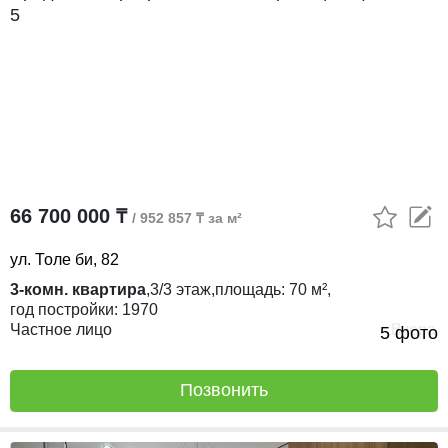
66 700 000 ₸
/ 952 857 ₸ за м²
ул. Толе би, 82
3-комн. квартира
,
3/3
этаж,
площадь:
70 м²,
год постройки:
1970
Частное лицо
Вчера
5 фото
Позвонить