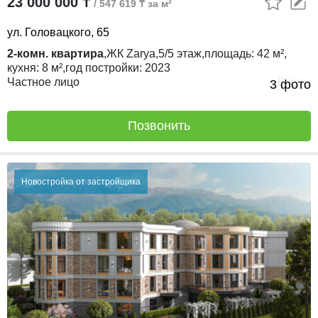
23 000 000 ₸
/ 547 619 ₸ за м²
ул. Головацкого, 65
2-комн. квартира
,
ЖК
Zarya,
5/5
этаж,
площадь:
42 м²,
кухня:
8 м²,
год постройки:
2023
Частное лицо
Вчера
3 фото
Позвонить
Новостройка от застройщика