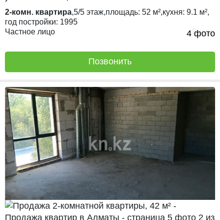
2-комн. квартира
,
5/5
этаж,
площадь:
52 м²,
кухня:
9.1 м²,
год постройки:
1995
Частное лицо
Вчера
4 фото
Позвонить