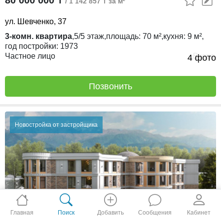
80 000 000 ₸
/ 1 142 857 ₸ за м²
ул. Шевченко, 37
3-комн. квартира
,
5/5
этаж,
площадь:
70 м²,
кухня:
9 м²,
год постройки:
1973
Частное лицо
Вчера
4 фото
Позвонить
Новостройка от застройщика
Главная
Поиск
Добавить
Сообщения
Кабинет