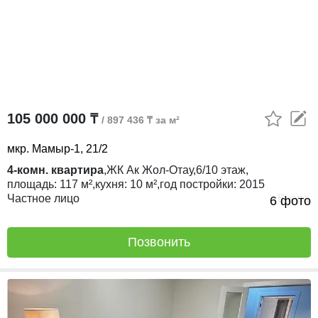
105 000 000 ₸
/ 897 436 ₸ за м²
мкр. Мамыр-1, 21/2
4-комн. квартира
,
ЖК
Ак Жол-Отау,
6/10
этаж,
площадь:
117 м²,
кухня:
10 м²,
год постройки:
2015
Частное лицо
Вчера
6 фото
Позвонить