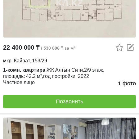
22 400 000 ₸
/ 530 806 ₸ за м²
мкр. Кайрат, 153/29
1-комн. квартира
,
ЖК
Алтын Сити,
2/9
этаж,
площадь:
42.2 м²,
год постройки:
2022
Частное лицо
Вчера
1 фото
Позвонить