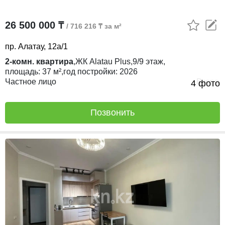
26 500 000 ₸
/ 716 216 ₸ за м²
пр. Алатау, 12а/1
2-комн. квартира
,
ЖК
Alatau Plus,
9/9
этаж,
площадь:
37 м²,
год постройки:
2026
Частное лицо
Вчера
4 фото
Позвонить